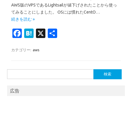
AWS版のVPSであるLightsailが値下げされたことから使っ
てみることにしました。 OSには慣れたCentO…
続きを読む »
Fa
H
X
共
c
at
有
e
e
カテゴリー:
aws
b
n
o
a
検
o
索:
k
広告