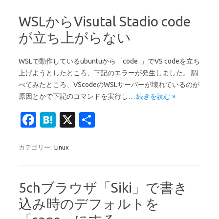
b
n
o
a
WSLからVisutal Stadio code
o
が立ち上がらない
k
WSLで動作しているubuntuから「code .」でVS codeを立ち
上げようとしたところ、下記のエラーが発生しました。 調
べてみたところ、VScodeのWSLサーバーが壊れているのが
原因とかで下記のコマンドを実行し…
続きを読む »
Fa
H
X
共
c
at
有
e
e
カテゴリー:
Linux
b
n
o
a
5chブラウザ「Siki」で書き
o
込み時のデフォルトを
k