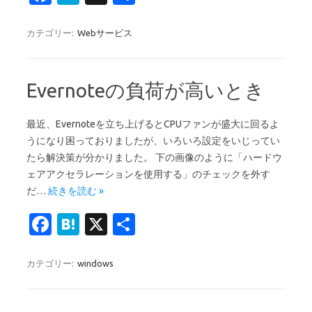
c
at
有
e
e
カテゴリー:
Webサービス
b
n
o
a
Evernoteの負荷が高いとき
o
k
最近、Evernoteを立ち上げるとCPUファンが盛大に回るよ
うになり困っておりましたが、いろいろ設定をいじってい
たら解決策が分かりました。 下の画像のように「ハードウ
ェアアクセラレーションを使用する」のチェックを外す
だ…
続きを読む »
Fa
H
X
共
c
at
有
e
e
カテゴリー:
windows
b
n