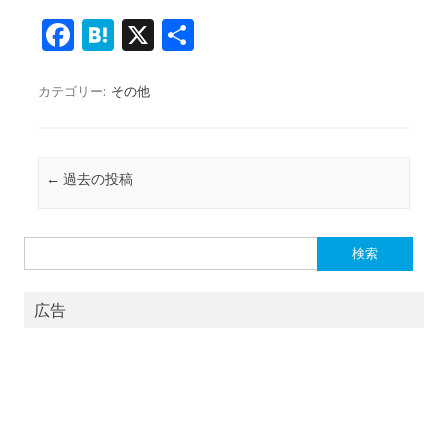
Fa
H
X
共
c
at
有
e
e
カテゴリー:
その他
b
n
o
a
投稿ナビゲーション
←
過去の投稿
o
k
検
索:
広告