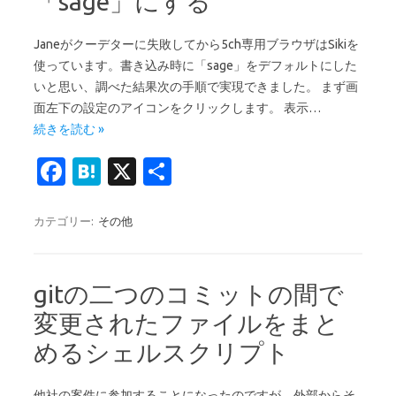
「sage」にする
Janeがクーデターに失敗してから5ch専用ブラウザはSikiを
使っています。書き込み時に「sage」をデフォルトにした
いと思い、調べた結果次の手順で実現できました。 まず画
面左下の設定のアイコンをクリックします。 表示…
続きを読む »
Fa
H
X
共
c
at
有
e
e
カテゴリー:
その他
b
n
o
a
gitの二つのコミットの間で
o
変更されたファイルをまと
k
めるシェルスクリプト
他社の案件に参加することになったのですが、外部からそ