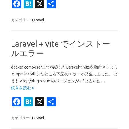
Fa
H
X
共
c
at
有
e
e
カテゴリー:
Laravel
b
n
o
a
Laravel + vite でインストー
o
ルエラー
k
docker composer上で構築したLaravelでviteを動作させよう
と npm install したところ下記のエラーが発生しました。 ど
うも vitejs/plugin-vue のバージョンが4.5と古いた…
続きを読む »
Fa
H
X
共
c
at
有
e
e
カテゴリー:
Laravel