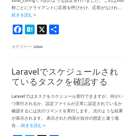
sshd_configで下記のような設定を行いました。 これは300
秒ごとにクライアントに応答を呼びかけ、応答がなけれ…
続きを読む »
Fa
H
X
共
c
at
有
e
e
カテゴリー:
Linux
b
n
o
a
Laravelでスケジュールされ
o
ているタスクを確認する
k
Laravelではタスクをスケジュール実行できますが、何がい
つ実行されるか、設定ファイルが正常に設定されているか
確認するには次のコマンドを実行します。 次のような結果
が表示されます。 表示された内容が自分の想定と違う場
合…
続きを読む »