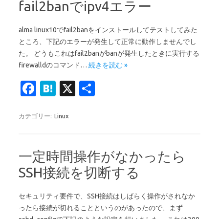
o
a
fail2banでipv4エラー
o
k
alma linux10でfail2banをインストールしてテストしてみた
ところ、下記のエラーが発生して正常に動作しませんでし
た。 どうもこれはfail2banがbanが発生したときに実行する
firewalldのコマンド…
続きを読む »
Fa
H
X
共
c
at
有
e
e
カテゴリー:
Linux
b
n
o
a
一定時間操作がなかったら
o
SSH接続を切断する
k
セキュリティ要件で、SSH接続はしばらく操作がされなか
ったら接続が切れることというのがあったので、まず