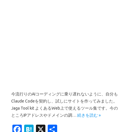
今流行りのAIコーディングに乗り遅れないように、自分も
Claude Codeを契約し、試しにサイトを作ってみました。
Jaga Tool kit よくあるWeb上で使えるツール集です。今の
ところIPアドレスやドメインの調…
続きを読む »
Fa
H
X
共