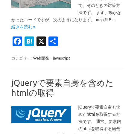
で、そのときの対策方
法です。 まず、動かな
かったコードですが、次のようになります。 map.fitB…
続きを読む »
Fa
H
X
共
c
at
有
e
e
カテゴリー:
Web開発・javascript
b
n
o
a
jQueryで要素自身を含めた
o
htmlの取得
k
jQueryで要素自身も含
めたhtmlを取得する方
法です。 通常、要素内
のhtmlを取得する場合