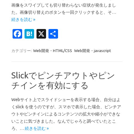
画像をスワイプしても切り替わらない症状が発生しまし
た。画像切り替えのボタンを一回クリックすると、そ…
続きを読む »
Fa
H
X
共
c
at
有
e
e
カテゴリー:
Web開発・HTML/CSS
Web開発・javascript
b
n
o
a
Slickでピンチアウトやピン
o
チインを有効にする
k
Webサイト上でスライドショーを表示する場合、自分はよ
くslick を使うのですが、スマホで表示した場合、ピンチア
ウトやピンチインによるコンテンツの拡大や縮小ができな
いことに気づきました。なんでじゃろと調べていたとこ
ろ、…
続きを読む »