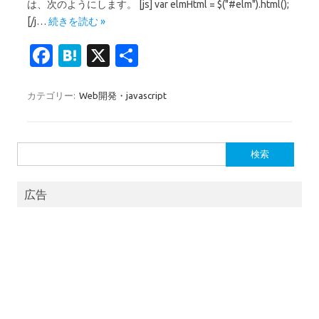
は、次のようにします。 [js] var elmHtml = $("#elm").html();
[/j…
続きを読む »
Fa
H
X
共
c
at
有
e
e
カテゴリー:
Web開発・javascript
b
n
o
a
検
o
索:
k
広告