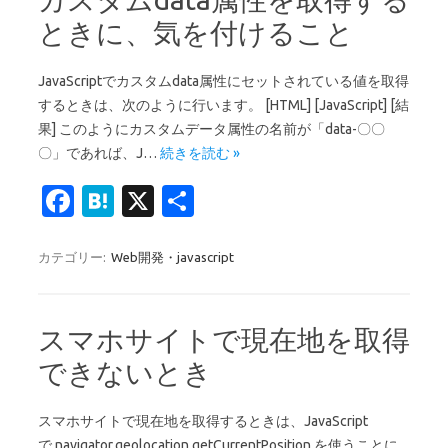
o
ときに、気を付けること
k
JavaScriptでカスタムdata属性にセットされている値を取得
するときは、次のように行います。 [HTML] [JavaScript] [結
果] このようにカスタムデータ属性の名前が「data-〇〇
〇」であれば、J…
続きを読む »
Fa
H
X
共
c
at
有
e
e
カテゴリー:
Web開発・javascript
b
n
o
a
スマホサイトで現在地を取得
o
できないとき
k
スマホサイトで現在地を取得するときは、JavaScript
で navigator.geolocation.getCurrentPosition を使うことに