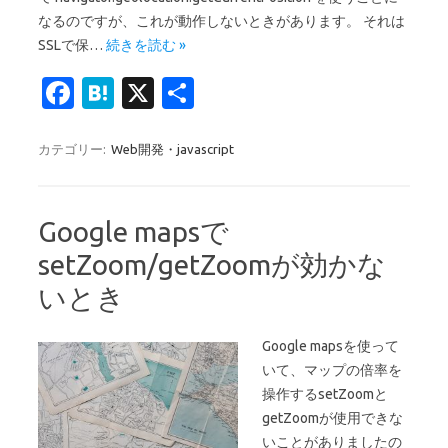
なるのですが、これが動作しないときがあります。 それは
SSLで保…
続きを読む »
Fa
H
X
共
c
at
有
e
e
カテゴリー:
Web開発・javascript
b
n
o
a
Google mapsで
o
setZoom/getZoomが効かな
k
いとき
Google mapsを使って
いて、マップの倍率を
操作するsetZoomと
getZoomが使用できな
いことがありましたの