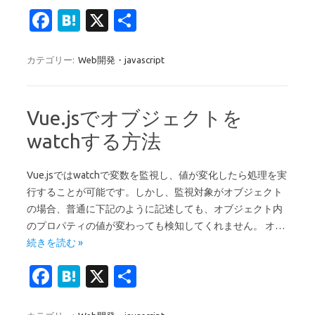
Fa
H
X
共
c
at
有
e
e
カテゴリー:
Web開発・javascript
b
n
o
a
Vue.jsでオブジェクトを
o
watchする方法
k
Vue.jsではwatchで変数を監視し、値が変化したら処理を実
行することが可能です。しかし、監視対象がオブジェクト
の場合、普通に下記のように記述しても、オブジェクト内
のプロパティの値が変わっても検知してくれません。 オ…
続きを読む »
Fa
H
X
共
c
at
有