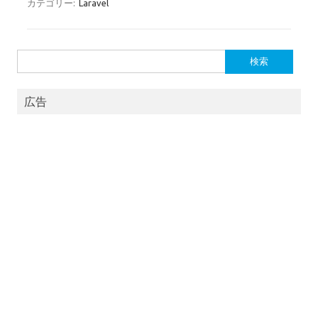
e
e
カテゴリー:
Laravel
b
n
o
a
検
o
索:
k
広告