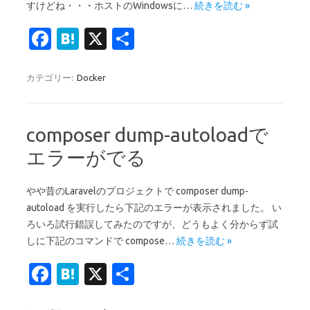
すけどね・・・ホストのWindowsに…
続きを読む »
Fa
H
X
共
c
at
有
e
e
カテゴリー:
Docker
b
n
o
a
composer dump-autoloadで
o
エラーがでる
k
やや昔のLaravelのプロジェクトで composer dump-
autoload を実行したら下記のエラーが表示されました。 い
ろいろ試行錯誤してみたのですが、どうもよく分からず試
しに下記のコマンドで compose…
続きを読む »
Fa
H
X
共
c
at
有