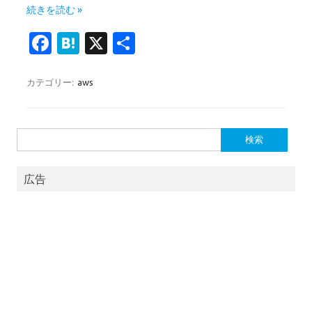
続きを読む »
Fa
H
X
共
c
at
有
e
e
カテゴリー:
aws
b
n
o
a
検
o
索:
k
広告