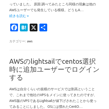
っていました。 原因 調べてみたところ同様の現象は他の
AWSユーザーでも発生している模様。どうもA…
続きを読む »
Fa
H
X
共
c
at
有
e
e
カテゴリー:
aws
b
n
o
a
AWSのlightsailでcentos選択
o
時に追加ユーザーでログイン
k
する
AWSは自分くらいの規模のサービスでは割高ということ
で、これまで他社のVPSをメインに使ってきたのですが、
AWS版のVPSであるLightsailが値下げされたことから使っ
てみることにしました。 OSには慣れたCentO…