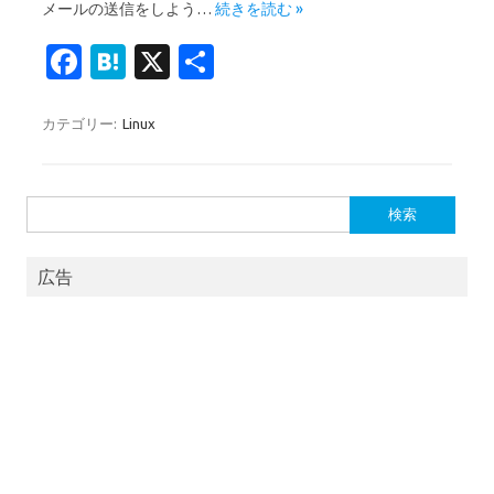
メールの送信をしよう…
続きを読む »
Fa
H
X
共
c
at
有
e
e
カテゴリー:
Linux
b
n
o
a
検
o
索:
k
広告