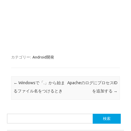
カテゴリー:
Android開発
投稿ナビゲーション
←
Windowsで「.」から始ま
ApacheのログにプロセスID
るファイル名をつけるとき
を追加する
→
検
索: