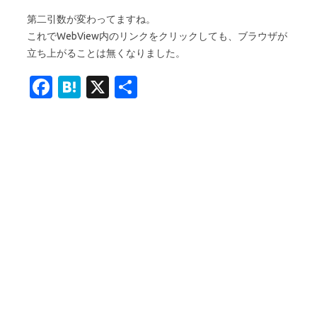
第二引数が変わってますね。
これでWebView内のリンクをクリックしても、ブラウザが
立ち上がることは無くなりました。
Fa
H
X
共
c
at
有
e
e
b
n
o
a
o
k