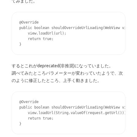
てみました。
@Override

public boolean shouldOverrideUrlLoading(WebView view, S
    view.loadUrl(url);

    return true;

するとこれがdeprecated(非推奨)になっていました。
調べてみたところパラメーターが変わっていたようで、次
のように修正したところ、上手く動きました。
@Override

public boolean shouldOverrideUrlLoading(WebView view, W
    view.loadUrl(String.valueOf(request.getUrl()));

    return true;
