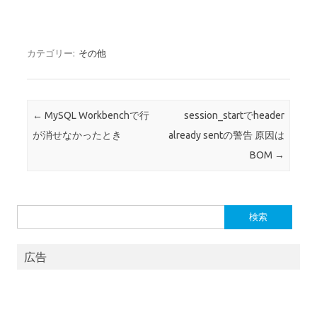
カテゴリー:
その他
投稿ナビゲーション
←
MySQL Workbenchで行
session_startでheader
が消せなかったとき
already sentの警告 原因は
BOM
→
検
索:
広告