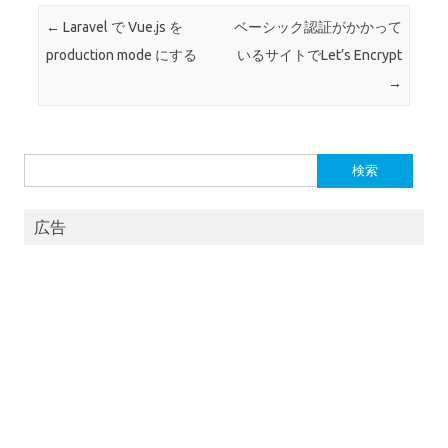
投稿ナビゲーション
←
Laravel で Vue.js を
ベーシック認証がかかって
production mode にする
いるサイトでLet’s Encrypt
→
検
索:
広告