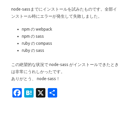
node-sassまでにインストールを試みたものです。全部イ
ンストール時にエラーが発生して失敗しました。
npm の webpack
npm の sass
ruby の compass
ruby の sass
この絶望的な状況で node-sass がインストールできたとき
は非常にうれしかったです。
ありがとう、 node-sass！
Fa
H
X
共
c
at
有
e
e
b
n
o
a