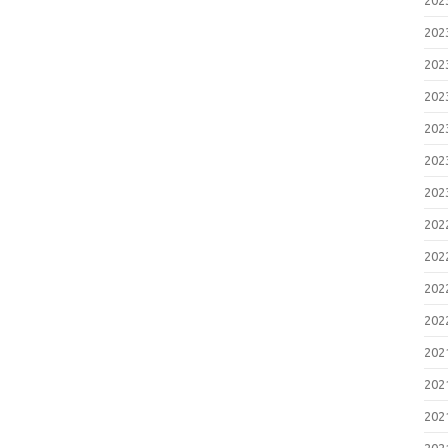
20
20
20
20
20
20
20
20
20
20
20
20
20
20