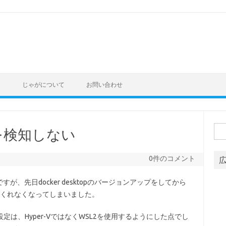
ト
じゃがについて
お問い合わせ
検
更を検知しない
索:
0件のコメント
のですが、先日docker desktopのバージョンアップをしてから
知してくれなくなってしまいました。
設定は、Hyper-VではなくWSL2を使用するようにした点でし