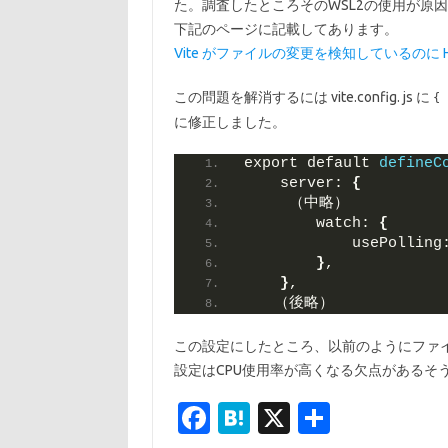
た。調査したところそのWSL2の使用が原
下記のページに記載してあります。
Vite がファイルの変更を検知しているのに 
この問題を解消するには vite.config. js に
{ 
に修正しました。
export default 
defineC
    server: 
{
　　　（中略）
        watch: 
{
            usePolling
}
,
}
,
　　（後略）
この設定にしたところ、以前のようにファ
設定はCPU使用率が高くなる欠点があるそう
Fa
H
X
共