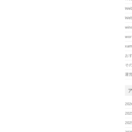
We
We
win
wor
xa
お
そ
運
20
20
20