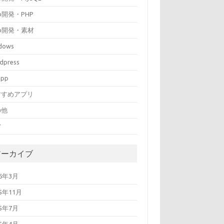
b開発・PHP
b開発・素材
dows
dpress
mpp
すすめアプリ
の他
営
アーカイブ
26年3月
25年11月
25年7月