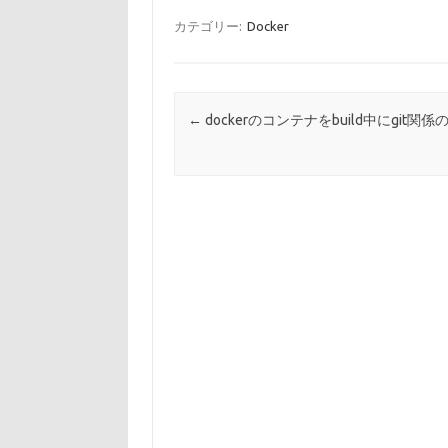
c
at
有
e
e
カテゴリー:
Docker
b
n
o
a
o
投稿ナビゲーション
←
dockerのコンテナをbuild中にgit関
k