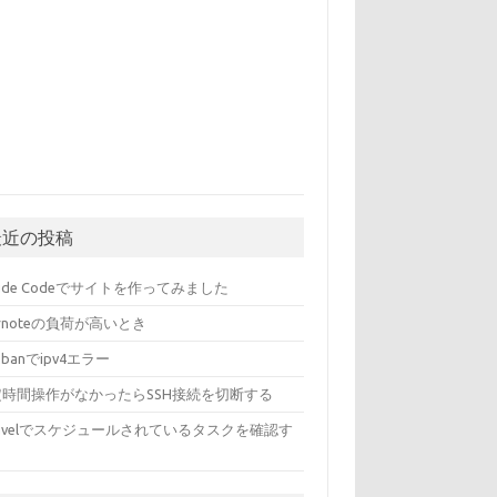
最近の投稿
aude Codeでサイトを作ってみました
ernoteの負荷が高いとき
l2banでipv4エラー
定時間操作がなかったらSSH接続を切断する
ravelでスケジュールされているタスクを確認す