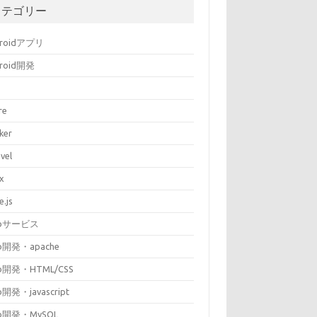
カテゴリー
droidアプリ
droid開発
re
ker
vel
ux
e.js
bサービス
b開発・apache
b開発・HTML/CSS
開発・javascript
b開発・MySQL