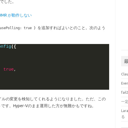
因でした。
HMR が動作しない
を追加すればよいとのこと。次のよう
usePolling: true }
onfig
({
: 
true
,
Cl
Ev
fai
イルの変更を検知してくれるようになりました。ただ、この
一
です。Hyper-Vのまま運用した方が無難かもですね。
La
る