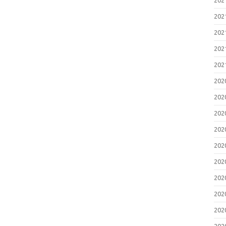
20
20
20
20
20
20
20
20
20
20
20
20
20
20