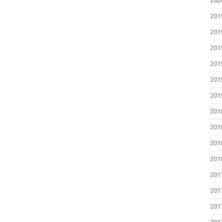
20
20
20
20
20
20
20
20
20
20
20
20
20
20