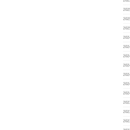
20
20
20
20
20
20
20
20
20
20
20
20
20
20