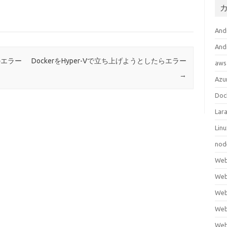
An
An
係のエラー
DockerをHyper-Vで立ち上げようとしたらエラー
aws
→
Azu
Doc
Lara
Lin
nod
We
We
We
Web
We