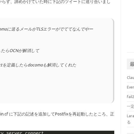
からず、諦めかけていた時に下記のツイートに巡り合いまし
やらdocomoに送るメールがTLSエラーがでててなんでやー
CY定義したらOCNが解消して
r_connectを定義したらdocomoも解消してくれた
Cl
Ev
fai
一
in.cf に下記の記述を追加してPostfixを再起動したところ、正
La
る
cy_server_connect