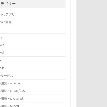
カテゴリー
droidアプリ
droid開発
re
ker
vel
ux
e.js
bサービス
b開発・apache
b開発・HTML/CSS
開発・javascript
b開発・MySQL