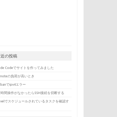
最近の投稿
aude Codeでサイトを作ってみました
ernoteの負荷が高いとき
l2banでipv4エラー
定時間操作がなかったらSSH接続を切断する
ravelでスケジュールされているタスクを確認す