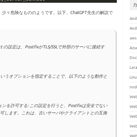
少々危険なもののようです。以下、ChatGPT先生の解説で
An
An
aws
er_connect の設定は、PostfixがTLS/SSLで外部のサーバに接続す
Azu
Doc
Lara
nnect というオプションを指定することで、以下のような動作と
Lin
nod
We
を許可する: この設定を行うと、Postfixは安全でない
We
許可します。これは、古いサーバやクライアントとの互換
We
Web
We