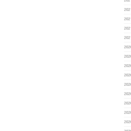
20
20
20
20
20
20
20
20
20
20
20
20
20
20