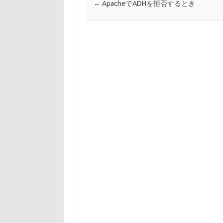
o
投稿ナビゲーション
←
ApacheでADHを拒否するとき
k