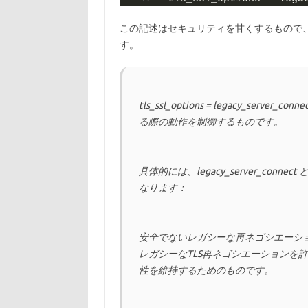
この記述はセキュリティを甘くするもので、
す。
tls_ssl_options = legacy_serv
る際の動作を制御するものです。
具体的には、legacy_server_co
なります：
安全でないレガシーな再ネゴシエーション
レガシーなTLS再ネゴシエーションを
性を維持するためのものです。