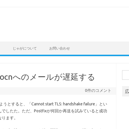
ト
じゃがについて
お問い合わせ
検
mo、ocnへのメールが遅延する
索:
0件のコメント
すると、「Cannot start TLS: handshake failure」とい
したた。ただ、Postfixが何回か再送を試みていると成功
なります。