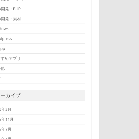
b開発・PHP
b開発・素材
dows
dpress
mpp
すすめアプリ
の他
営
アーカイブ
26年3月
25年11月
25年7月