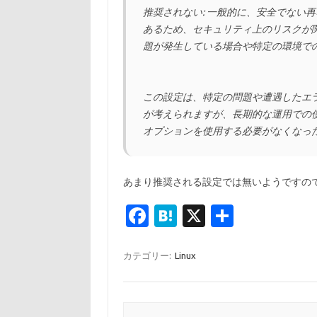
推奨されない: 一般的に、安全でない
あるため、セキュリティ上のリスクが
題が発生している場合や特定の環境で
この設定は、特定の問題や遭遇したエ
が考えられますが、長期的な運用での
オプションを使用する必要がなくなっ
あまり推奨される設定では無いようですの
Fa
H
X
共
c
at
有
e
e
カテゴリー:
Linux
b
n
o
a