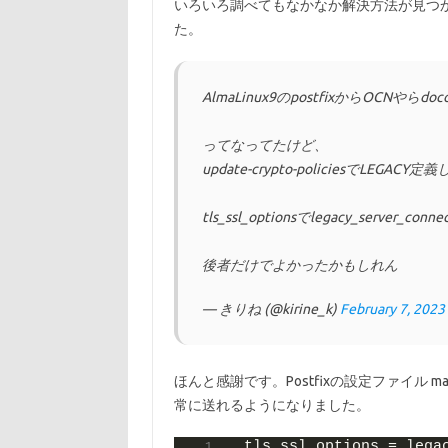
いろいろ調べてもなかなか解決方法が見つ
た。
AlmaLinux9のpostfixからOCN
ってなってたけど、
update-crypto-policiesでLEGA
tls_ssl_optionsでlegacy_serve
後者だけでよかったかもしれん
— きりね (@kirine_k)
February 7, 2023
ほんと感謝です。Postfixの設定ファイル ma
常に送れるようになりました。
tls_ssl_options = lega