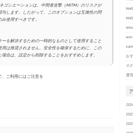
再ネゴシエーションは、中間者攻撃（MITM）のリスクが
We
関与します。したがって、このオプションは互換性の問
We
のみ使用すべきです。
win
wor
ラーを解決するための一時的なものとして使用すること
xa
使用は推奨されません。安全性を確保するために、この
た場合は、設定から削除することをおすすめします。
お
そ
運
で、ご利用にはご注意を
20
20
20