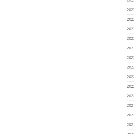
20
20
20
20
20
20
20
20
20
20
20
20
20
20