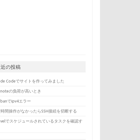
最近の投稿
aude Codeでサイトを作ってみました
ernoteの負荷が高いとき
l2banでipv4エラー
定時間操作がなかったらSSH接続を切断する
ravelでスケジュールされているタスクを確認す