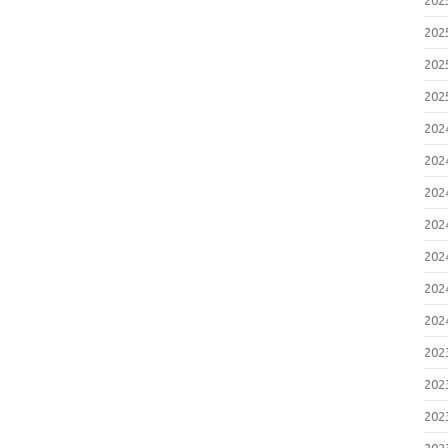
20
20
20
20
20
20
20
20
20
20
20
20
20
20