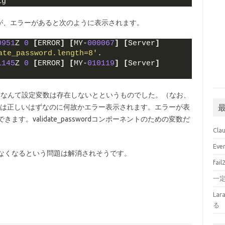
ig
が、エラーがあると次のように表示されます。
0951
Z 
0
[
ERROR
]
[
MY-
000067
]
[
Server
]
ate_password.length=8'
.
1145
Z 
0
[
ERROR
]
[
MY-
010119
]
[
Server
]
ength=8」なんて設定変数は存在しないとというものでした。（なお、
〇」系の変数は正しいはずなのに何故かエラー表示されます。エラーが表
ます。validate_passwordコンポーネントのための変数だ
Cl
Ev
しなくなるという問題は解消されそうです。
fai
一
La
る