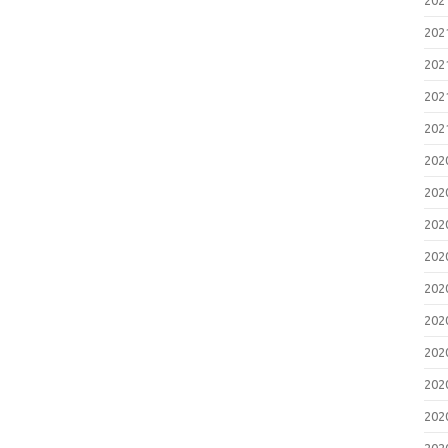
20
20
20
20
20
20
20
20
20
20
20
20
20
20