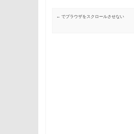
b
n
o
a
o
投稿ナビゲーション
←
でブラウザをスクロールさせない
k