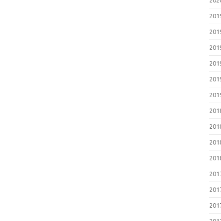
20
20
20
20
20
20
20
20
20
20
20
20
20
20