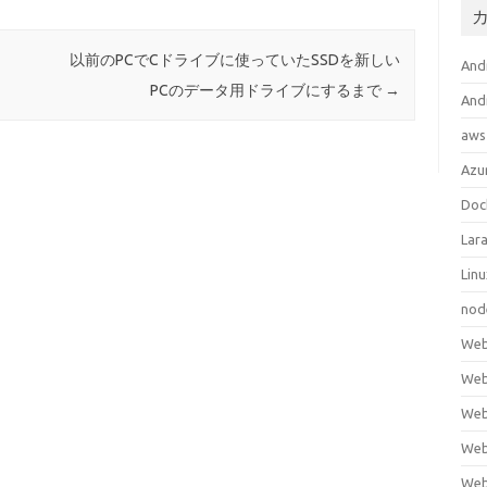
以前のPCでCドライブに使っていたSSDを新しい
An
PCのデータ用ドライブにするまで
→
An
aws
Azu
Doc
Lara
Lin
nod
We
We
We
Web
We