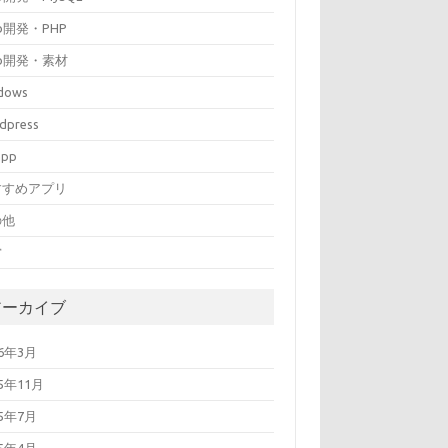
b開発・PHP
b開発・素材
dows
dpress
mpp
すすめアプリ
の他
営
アーカイブ
26年3月
25年11月
25年7月