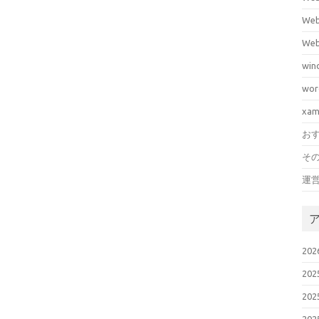
We
We
win
wor
xa
お
そ
運
20
20
20