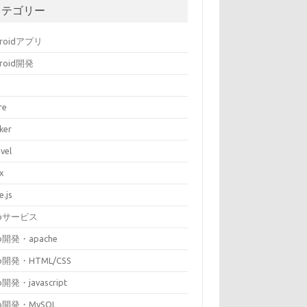
カテゴリー
droidアプリ
droid開発
re
ker
vel
ux
e.js
bサービス
b開発・apache
b開発・HTML/CSS
開発・javascript
b開発・MySQL