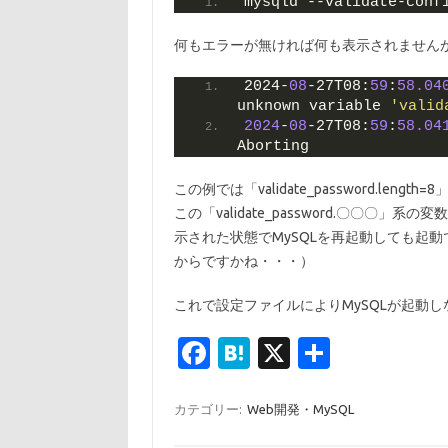
mysqld --validate-conf
何もエラーが無ければ何も表示されません
2024-
08
-27T08:
59
:
58.04
unknown variable 
'valid
2024
-
08
-27T08:
59
:
58.04
Aborting
この例では「validate_password.l
この「validate_password.〇〇
示された状態でMySQLを再起動しても起動でき
からですかね・・・）
これで設定ファイルによりMySQLが起動
Fa
H
X
共
c
at
有
e
e
カテゴリー:
Web開発・MySQL